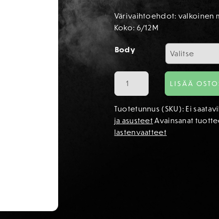
Värivaihtoehdot: valkoinen m
Koko: 6/12M
Body
Body
LISÄÄ OSTO
FC
Haka
Tuotetunnus (SKU):
Ei saatav
1934
ja asusteet
Avainsanat tuott
-
lastenvaatteet
logolla
määrä