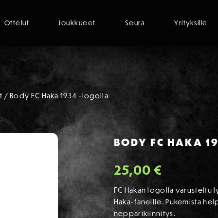
Ottelut
Joukkueet
Seura
Yrityksille
t
/ Body FC Haka 1934 -logolla
BODY FC HAKA 1
25,00
€
FC Hakan logolla varusteltu
Haka-faneille. Pukemista hel
nepparikiinnitys.