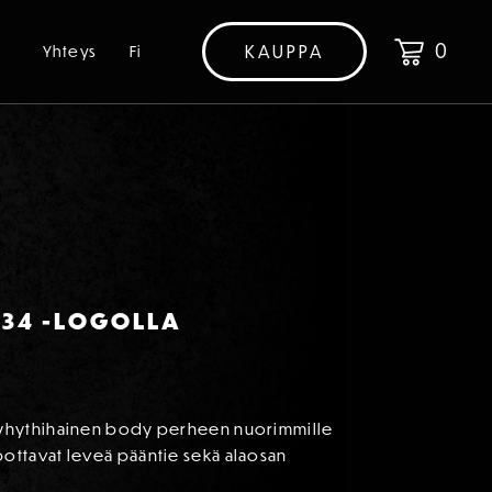
0
KAUPPA
Yhteys
Fi
934 -LOGOLLA
 lyhythihainen body perheen nuorimmille
pottavat leveä pääntie sekä alaosan