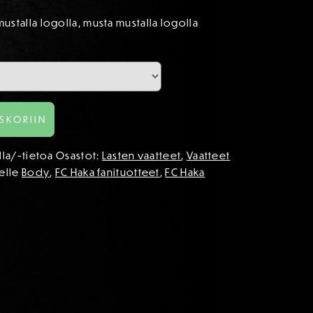
ustalla logolla, musta mustalla logolla
SKORIIN
illa/-tietoa
Osastot:
Lasten vaatteet
,
Vaatteet
eelle
Body
,
FC Haka fanituotteet
,
FC Haka