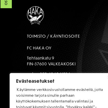
TOIMISTO / KÄYNTIOSOITE
FC HAKA OY
Tehtaankatu 9
FIN-37600 VALKEAKOSKI
puh:
+358 404841934
Evästeasetukset
toimisto@fchaka.fi
Käytämme verkkosivustollamme evästeitä, jotta
voisimme tarjota sinulle parhaan
käyttökokemuksen tallentamalla valintasi ja
toistuvat käynnit sivustolla. "Hyväksy kaikki"-