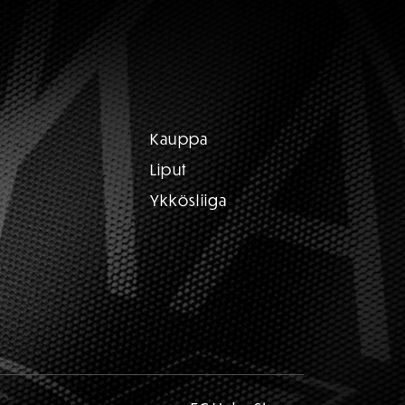
Kauppa
Liput
Ykkösliiga