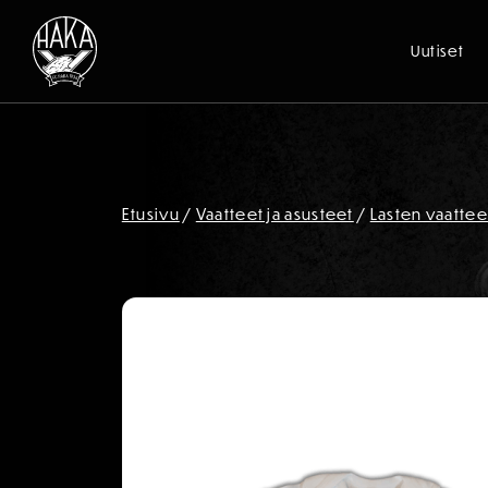
Uutiset
Siirry sisältöön
Etusivu
/
Vaatteet ja asusteet
/
Lasten vaattee