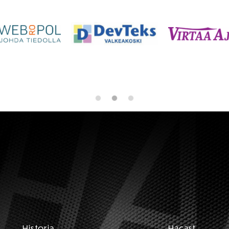
tuotteen
sivulla.
Historia
Hacast