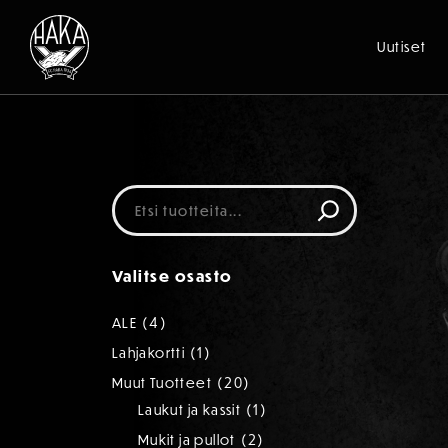
Uutiset
Siirry sisältöön
Etsi
Valitse osasto
4
4
ALE
tuotetta
1
1
Lahjakortti
tuote
20
20
Muut Tuotteet
tuotetta
1
1
Laukut ja kassit
tuote
2
2
Mukit ja pullot