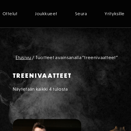
Ottelut
Joukkueet
Seura
Yrityksille
Etusivu
/ Tuotteet avainsanalla “treenivaatteet”
TREENIVAATTEET
Näytetään kaikki 4 tulosta