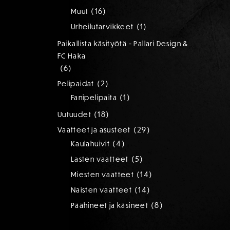
tuotetta
16
16
Muut
tuotetta
1
1
Urheilutarvikkeet
tuote
Paikallista käsityötä - Pallari Design &
FC Haka
6
6
tuotetta
2
2
Pelipaidat
tuotetta
1
1
Fanipelipaita
tuote
18
18
Uutuudet
tuotetta
29
29
Vaatteet ja asusteet
tuotetta
4
4
Kaulahuivit
tuotetta
5
5
Lasten vaatteet
tuotetta
14
14
Miesten vaatteet
tuotetta
14
14
Naisten vaatteet
tuotetta
8
8
Päähineet ja käsineet
tuotetta