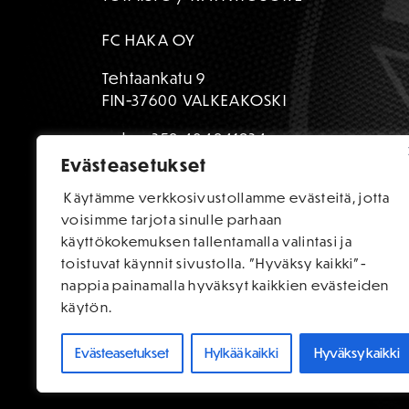
FC HAKA OY
Tehtaankatu 9
FIN-37600 VALKEAKOSKI
puh:
+358 404841934
Evästeasetukset
toimisto@fchaka.fi
Käytämme verkkosivustollamme evästeitä, jotta
voisimme tarjota sinulle parhaan
käyttökokemuksen tallentamalla valintasi ja
toistuvat käynnit sivustolla. "Hyväksy kaikki"-
nappia painamalla hyväksyt kaikkien evästeiden
käytön.
Evästeasetukset
Hylkää kaikki
Hyväksy kaikki