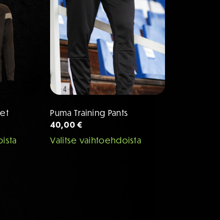
ket
Puma Training Pants
40,00
€
oista
Tällä
Valitse vaihtoehdoista
Tällä
tuotteella
tuotteella
on
on
useampi
useampi
muunnelma.
muunnelma.
Voit
Voit
tehdä
tehdä