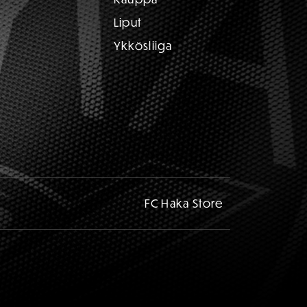
Liput
Ykkösliiga
FC Haka Store