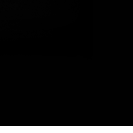
valinnat
valinnat
tuotteen
tuotteen
sivulla.
sivulla.