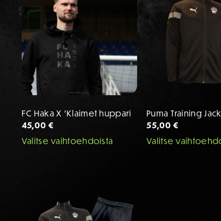
FC Haka X ’Klaimet huppari
Puma Training Jac
45,00
€
55,00
€
Valitse vaihtoehdoista
Tällä
Valitse vaihtoehd
tuotteella
on
useampi
muunnelma.
Voit
tehdä