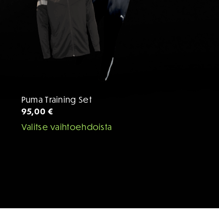
valinnat
tuotteen
sivulla.
Puma Training Set
95,00
€
Valitse vaihtoehdoista
Tällä
tuotteella
on
useampi
muunnelma.
Voit
tehdä
valinnat